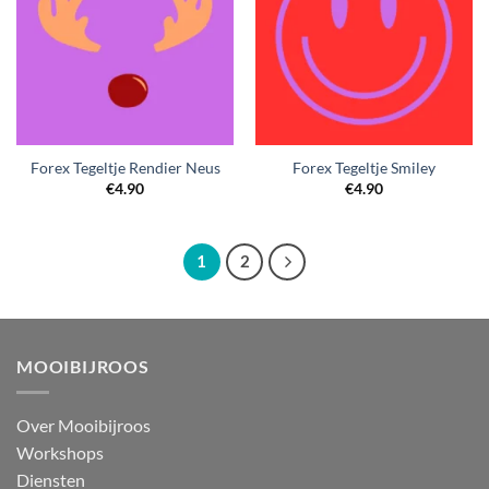
Forex Tegeltje Rendier Neus
Forex Tegeltje Smiley
€
4.90
€
4.90
1
2
MOOIBIJROOS
Over Mooibijroos
Workshops
Diensten