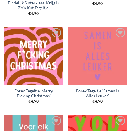
Eindelijk Sinterklaas, Krijg Ik
€
4.90
Zo’n Kut Tegeltje’
€
4.90
Forex Tegeltje ‘Merry
Forex Tegeltje ‘Samen Is
F*cking Christmas’
Alles Leuker’
€
4.90
€
4.90