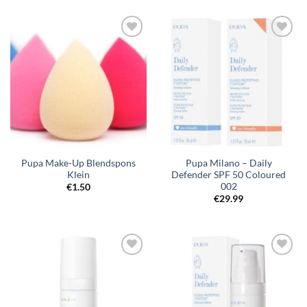
€27.50.
€15.00.
Pupa Make-Up Blendspons
Pupa Milano – Daily
Klein
Defender SPF 50 Coloured
002
€
1.50
€
29.99