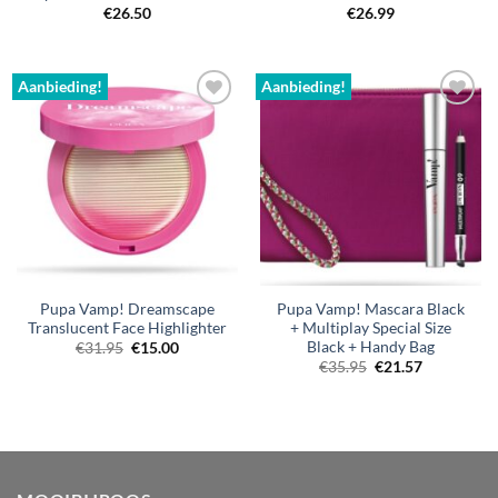
€
26.50
€
26.99
Aanbieding!
Aanbieding!
Pupa Vamp! Dreamscape
Pupa Vamp! Mascara Black
Translucent Face Highlighter
+ Multiplay Special Size
Black + Handy Bag
Oorspronkelijke
Huidige
€
31.95
€
15.00
prijs
prijs
Oorspronkelijke
Huidige
€
35.95
€
21.57
was:
is:
prijs
prijs
€31.95.
€15.00.
was:
is:
€35.95.
€35.95.