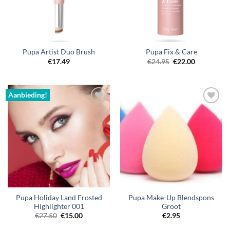
Pupa Artist Duo Brush
Pupa Fix & Care
Oorspronkelijke
Huidige
€
17.49
€
24.95
€
22.00
prijs
prijs
was:
is:
€24.95.
€22.00.
Aanbieding!
Pupa Holiday Land Frosted
Pupa Make-Up Blendspons
Highlighter 001
Groot
Oorspronkelijke
Huidige
€
27.50
€
15.00
€
2.95
prijs
prijs
was:
is: