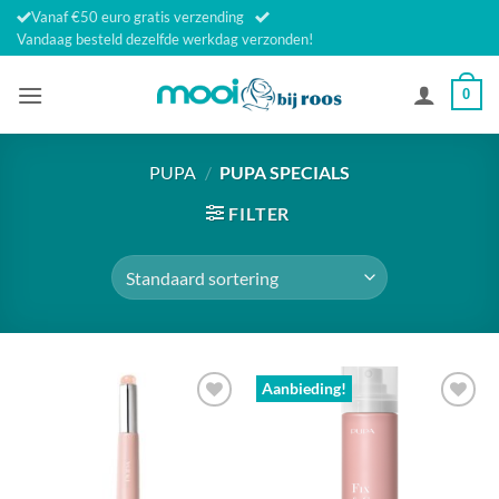
Ga
Vanaf €50 euro gratis verzending
naar
Vandaag besteld dezelfde werkdag verzonden!
inhoud
0
PUPA
/
PUPA SPECIALS
FILTER
Aanbieding!