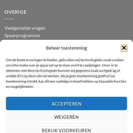
OVERIGE
Veelgestelde vragen
Spaarprogramma
Beoordelingen
Beheer toestemming
Om de beste ervaringen te bieden, gebruiken wij technologieën zoals cookies
CONTACT
om informatie over je apparaat op te slaan en/of te raadplegen. Door in te
stemmen met deze technologieën kunnen wij gegevens zoals surfgedrag of
unieke ID's op deze site verwerken. Als je geen toestemming geeft of uw
Tel: +31 6 20 92 18 59
toestemming intrekt, kan dit een nadelige invloed hebben op bepaalde functies
WhatsApp: +31 6 20 92 18 59
en mogelijkheden.
E-mail: info@mooibijroos.nl
Nieuwsbrief:
Inschrijven
ACCEPTEREN
WEIGEREN
IDeal
Bancontact
CBC
KBC
Klarna
BEKIJK VOORKEUREN